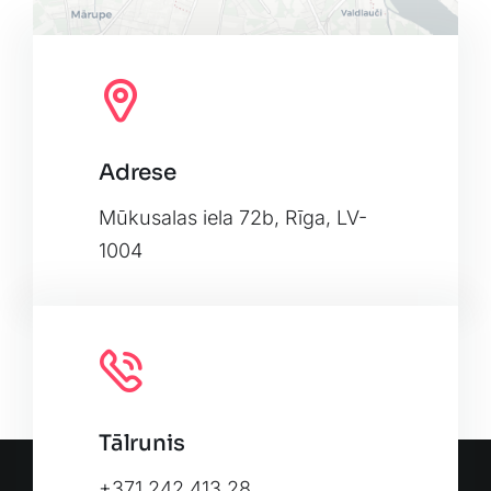
Adrese
Leaflet
|
Map tiles by
CARTO
, under
CC BY 3.0
. Data by
OpenStreetMap
, under ODbL.
Mūkusalas iela 72b, Rīga, LV-
1004
Tālrunis
+371 242 413 28