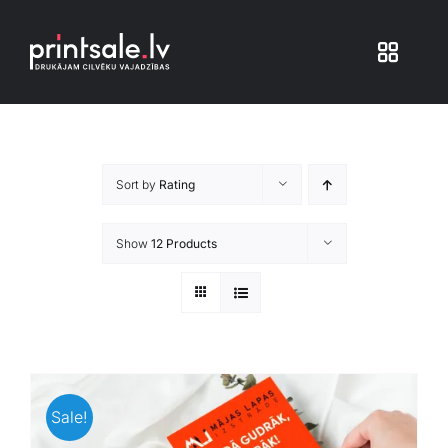
Skip
to
Toggle
content
Navigat
Produkti
Sort by
Rating
Iepakojums
Show
12 Products
Veikals
Pakalpojumi
Atsauksmes
Sale!