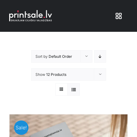
Skip
to
Toggle
content
Navigat
Produkti
Sort by
Default Order
Iepakojums
Show
12 Products
Veikals
Pakalpojumi
Atsauksmes
Sale!