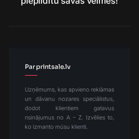
piepildītu savas vēlmes!
Par printsale.lv
Uzņēmums, kas apvieno reklāmas
un dāvanu nozares speciālistus,
dodot klientiem gatavus
risinājumus no A – Z. Izvēlies to,
ko izmanto mūsu klienti.