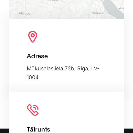
Adrese
Leaflet
|
Map tiles by
CARTO
, under
CC BY 3.0
. Data by
OpenStreetMap
, under ODbL.
Mūkusalas iela 72b, Rīga, LV-
1004
Tālrunis