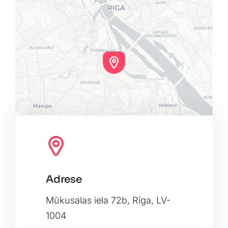
Adrese
Leaflet
|
Map tiles by
CARTO
, under
CC BY 3.0
. Data by
OpenStreetMap
, under ODbL.
Mūkusalas iela 72b, Rīga, LV-
1004