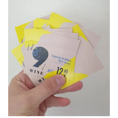
Blogs
Attēlu galerija
Video galerija
Par mums
Vakances
BUJ
Kontakti