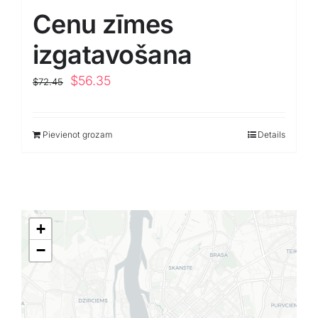
Cenu zīmes
Klientu portāls
izgatavošana
English
Original
Current
$
56.35
$
72.45
price
price
was:
is:
Pievienot grozam
Details
$72.45.
$56.35.
+
−