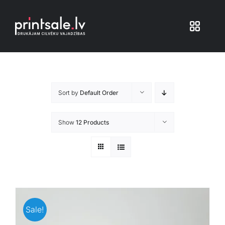
Skip
to
Toggle
content
Navigat
Produkti
Sort by
Default Order
Iepakojums
Show
12 Products
Veikals
Pakalpojumi
Atsauksmes
Sale!