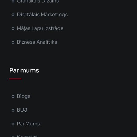
Grafiskais Dizains
Digitālais Mārketings
Mājas Lapu Izstrāde
Biznesa Analītika
Par mums
Blogs
BUJ
Par Mums