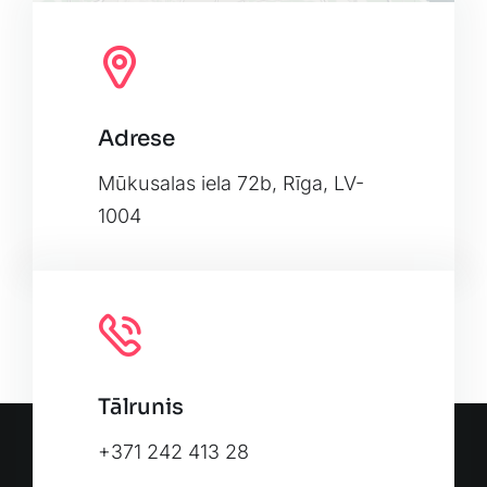
Adrese
Leaflet
|
Map tiles by
CARTO
, under
CC BY 3.0
. Data by
OpenStreetMap
, under ODbL.
Mūkusalas iela 72b, Rīga, LV-
1004
Tālrunis
+371 242 413 28