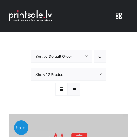
Skip
to
Toggle
content
Navigat
Produkti
Sort by
Default Order
Iepakojums
Show
12 Products
Veikals
Pakalpojumi
Atsauksmes
Sale!