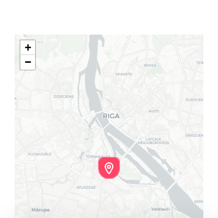
Klientu portāls
English
+
−