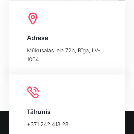
Adrese
Leaflet
|
Map tiles by
CARTO
, under
CC BY 3.0
. Data by
OpenStreetMap
, under ODbL.
Mūkusalas iela 72b, Rīga, LV-
1004
Tālrunis
+371 242 413 28