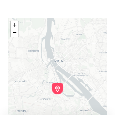
Klientu portāls
English
+
−