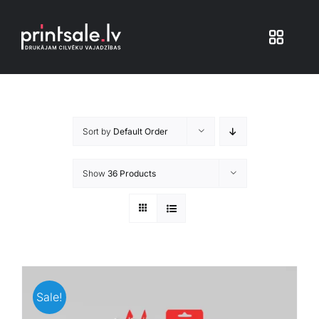
Skip
to
Toggle
content
Navigat
Produkti
Sort by
Default Order
Iepakojums
Show
36 Products
Veikals
Pakalpojumi
Atsauksmes
Sale!