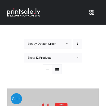
Skip
to
Toggle
content
Navigat
Produkti
Sort by
Default Order
Iepakojums
Show
12 Products
Veikals
Pakalpojumi
Atsauksmes
Sale!