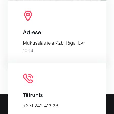
Adrese
Leaflet
|
Map tiles by
CARTO
, under
CC BY 3.0
. Data by
OpenStreetMap
, under ODbL.
Mūkusalas iela 72b, Rīga, LV-
1004
Tālrunis
+371 242 413 28