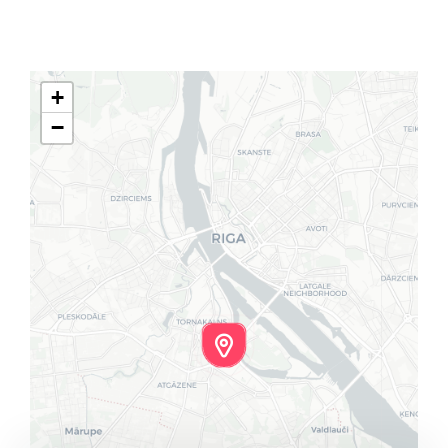
Klientu portāls
English
+
−