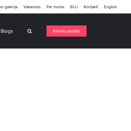
o galerija
Vakances
Par mums
BUJ
Kontakti
English
Blogs
Klientu portāls