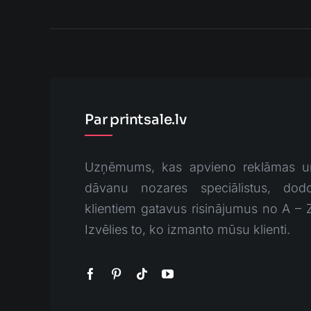
Par printsale.lv
Uzņēmums, kas apvieno reklāmas u
dāvanu nozares speciālistus, dodo
klientiem gatavus risinājumus no A – 
Izvēlies to, ko izmanto mūsu klienti.