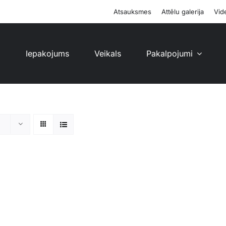
Atsauksmes
Attēlu galerija
Vide
i
Iepakojums
Veikals
Pakalpojumi