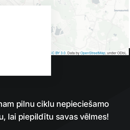
et
|
Map tiles by
CARTO
, under
CC BY 3.0
. Data by
OpenStreetMap
, under ODbL.
nam pilnu ciklu nepieciešamo
 lai piepildītu savas vēlmes!