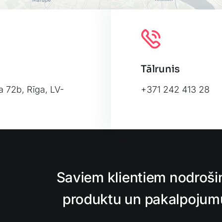
Tālrunis
a 72b, Rīga, LV-
+371 242 413 28
Leafl
Saviem klientiem nodroši
produktu un pakalpojumu,