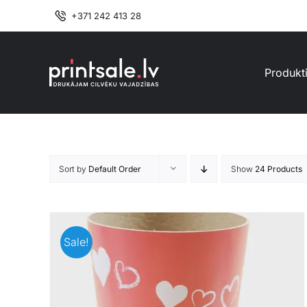
Skip
+371 242 413 28
to
content
Produkt
Sort by
Default Order
Show
24 Products
Sale!