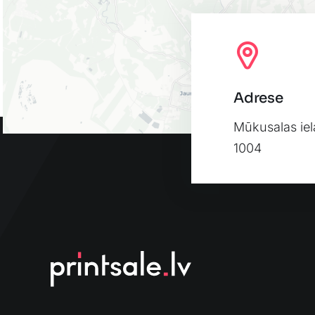
Adrese
Mūkusalas iel
1004