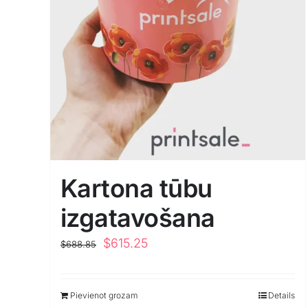
Kartona tūbu
izgatavošana
Original
Current
$
615.25
$
688.85
price
price
was:
is:
Pievienot grozam
Details
$688.85.
$615.25.