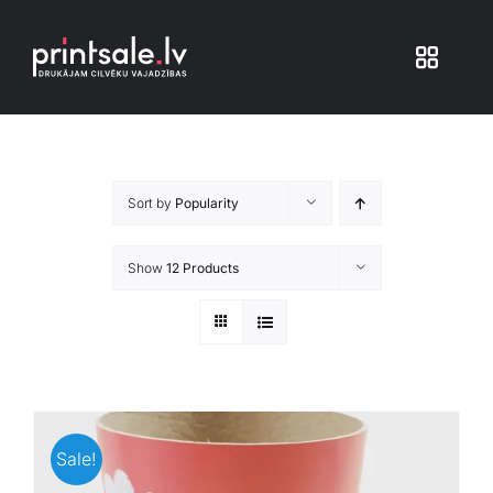
Skip
to
Toggle
content
Navigat
Produkti
Sort by
Popularity
Iepakojums
Show
12 Products
Veikals
Pakalpojumi
Atsauksmes
Sale!