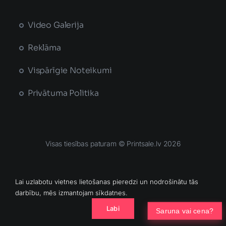
Video Galerija
Reklāma
Vispārīgie Noteikumi
Privātuma Politika
Visas tiesības paturam © Printsale.lv 2026
MĀJAS LAPU IZSTRĀDĀJA
Lai uzlabotu vietnes lietošanas pieredzi un nodrošinātu tās
darbību, mēs izmantojam sīkdatnes.
Labi
Saruna vai cena?