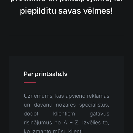
piepildītu savas vēlmes!
Par printsale.lv
Uzņēmums, kas apvieno reklāmas
un dāvanu nozares speciālistus,
dodot klientiem gatavus
risinājumus no A – Z. Izvēlies to,
ko izmanto mūsu klienti.