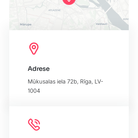
Adrese
Leaflet
|
Map tiles by
CARTO
, under
CC BY 3.0
. Data by
OpenStreetMap
, under ODbL.
Mūkusalas iela 72b, Rīga, LV-
1004