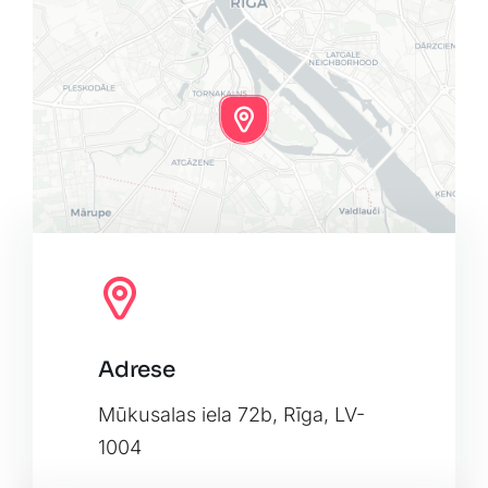
Adrese
Leaflet
|
Map tiles by
CARTO
, under
CC BY 3.0
. Data by
OpenStreetMap
, under ODbL.
Mūkusalas iela 72b, Rīga, LV-
1004