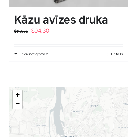
Kāzu avīzes druka
Original
Current
$
94.30
$
113.85
price
price
was:
is:
Pievienot grozam
Details
$113.85.
$94.30.
+
−