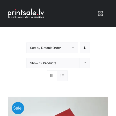
Skip
to
Toggle
content
Navigat
Produkti
Sort by
Default Order
Iepakojums
Show
12 Products
Veikals
Pakalpojumi
Atsauksmes
Sale!