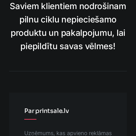
Saviem klientiem nodrošinam
pilnu ciklu nepieciešamo
produktu un pakalpojumu, lai
piepildītu savas vēlmes!
Par printsale.lv
Uzņēmums, kas apvieno reklāmas