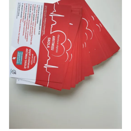
Blogs
Attēlu galerija
Video galerija
Par mums
Vakances
BUJ
Kontakti