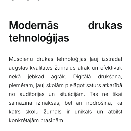
Modernās drukas
tehnoloģijas
Mūsdienu ⁣drukas tehnoloģijas ļauj ​izstrādāt⁤
augstas kvalitātes žurnālus ātrāk un ‍efektīvāk
nekā jebkad agrāk. Digitālā drukšana,
piemēram, ļauj skolām pielāgot saturs atkarībā
no auditorijas un​ situācijām. Tas ne ⁣tikai
samazina ‍izmaksas, bet arī nodrošina, ka
katrs skolu žurnāls ir ‌unikāls un atbilst
konkrētajām prasībām.