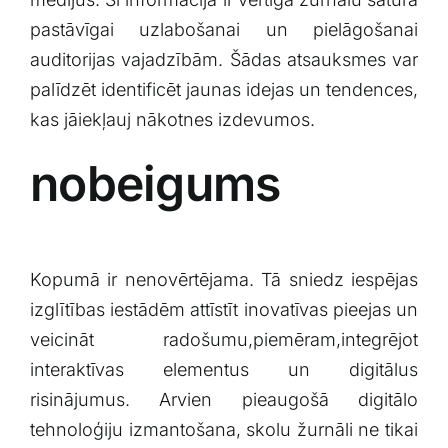
pastāvīgai uzlabošanai un pielāgošanai
auditorijas ⁣vajadzībām. Šādas atsauksmes var
palīdzēt identificēt jaunas idejas un​ tendences,
kas jāiekļauj nākotnes izdevumos.
nobeigums
Kopumā⁣ ir nenovērtējama. Tā sniedz iespējas
izglītības⁢ iestādēm attīstīt⁢ inovatīvas pieejas un
veicināt radošumu,piemēram,integrējot
interaktīvas ‍elementus un digitālus
risinājumus. Arvien‍ pieaugošā digitālo
tehnoloģiju izmantošana, skolu žurnāli ne⁤ tikai