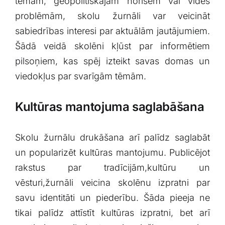
tēmām, ģeopolitiskajām norisēm vai vides
problēmām, skolu žurnāli var veicināt
sabiedrības interesi‍ par aktuālām jautājumiem.
Šādā veidā skolēni kļūst par informētiem
pilsoņiem, kas spēj ‍izteikt savas domas un
viedokļus par svarīgām tēmām.
Kultūras mantojuma saglabāšana
Skolu ​žurnālu drukāšana arī palīdz saglabāt
un popularizēt ⁣kultūras mantojumu. Publicējot
rakstus par tradīcijām,kultūru ‍un
vēsturi,žurnāli veicina skolēnu ​izpratni ‌par
savu ​identitāti un piederību. Šāda ‌pieeja‍ ne
tikai palīdz attīstīt kultūras​ izpratni,‍ bet arī