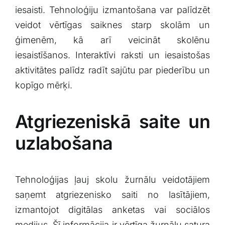
iesaisti. Tehnoloģiju izmantošana var palīdzēt
veidot vērtīgas saiknes starp⁣ skolām un
ģimenēm, kā arī veicināt skolēnu
⁢iesaistīšanos.​ Interaktīvi raksti un iesaistošas
aktivitātes palīdz ⁤radīt sajūtu par piederību un
kopīgo mērķi.
Atgriezeniskā saite un
uzlabošana
Tehnoloģijas ļauj skolu žurnālu veidotājiem
saņemt atgriezenisko saiti no lasītājiem,
izmantojot digitālas anketas ⁣vai sociālos
⁢medijus. Šī informācija ir vērtīga žurnālu satura