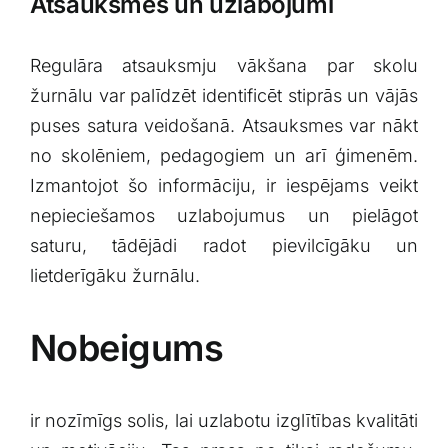
Atsauksmes un uzlabojumi
Regulāra atsauksmju vākšana par skolu
žurnālu var palīdzēt identificēt‍ stiprās un vājās
puses satura veidošanā. Atsauksmes var nākt‌
no skolēniem,⁣ pedagogiem un arī ģimenēm.
Izmantojot šo⁤ informāciju, ir iespējams veikt
nepieciešamos uzlabojumus un pielāgot
saturu, tādējādi radot pievilcīgāku un
lietderīgāku žurnālu.
Nobeigums
ir nozīmīgs⁣ solis, lai uzlabotu izglītības kvalitāti