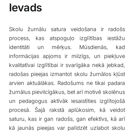
Ievads
Skolu ⁣žurnālu satura‍ veidošana ir radošs
process, kas atspoguļo⁣ izglītības iestāžu
identitāti un mērķus. Mūsdienās, kad
informācijas apjoms‌ ir milzīgs, un piekļuve
kvalitatīvai izglītībai ir svarīgāka nekā jebkad,
radošas pieejas izmantot skolu žurnālos kļūst
arvien‌ aktuālākas. Radošums ne tikai padara
žurnālus pievilcīgākus, bet arī motivē skolēnus
un pedagogus aktīvāk⁤ iesaistīties izglītojošā
procesā. ​Šajā rakstā aplūkosim, kā veidot
saturu, kas ir gan radošs, gan efektīvs, kā arī
kā jaunās pieejas var palīdzēt uzlabot skolu