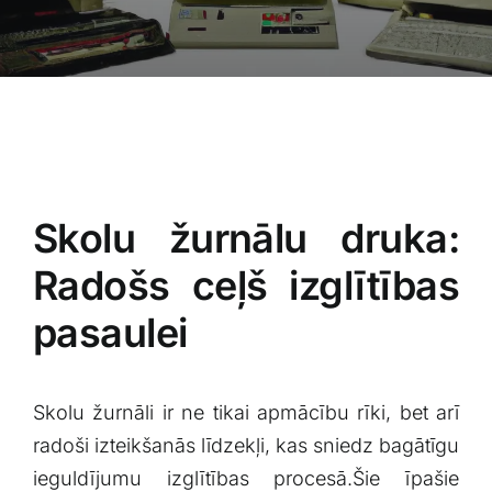
Blogs
Attēlu galerija
Video galerija
Skolu žurnālu druka:
Par mums
Radošs ceļš izglītības
Vakances
pasaulei
BUJ
Skolu žurnāli ir ne tikai apmācību rīki, ‌bet arī
Kontakti
radoši ​izteikšanās ⁢līdzekļi, kas sniedz ​bagātīgu
ieguldījumu izglītības procesā.Šie īpašie