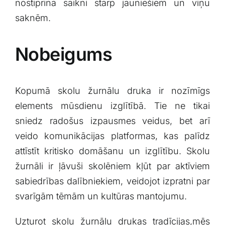
nostiprina ‍saikni starp⁣ jauniešiem un viņu‍
saknēm.
Nobeigums
Kopumā skolu žurnālu druka ir nozīmīgs
elements mūsdienu⁢ izglītībā. Tie ne tikai
⁢sniedz⁣ radošus izpausmes veidus, bet arī
veido komunikācijas platformas,⁢ kas palīdz
attīstīt ​kritisko domāšanu un izglītību. Skolu
žurnāli ir ļāvuši⁤ skolēniem kļūt par aktīviem
sabiedrības dalībniekiem, veidojot izpratni par
svarīgām tēmām un kultūras mantojumu.
Uzturot skolu žurnālu drukas tradīcijas,mēs