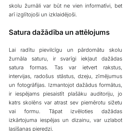
skolu žurnāli var būt ne vien informatīvi, bet
arī‍ izglītojoši un izklaidējoši.
Satura dažādība ‌un attēlojums
Lai radītu pievilcīgu un pārdomātu skolu
žurnāla saturu, ir svarīgi iekļaut dažādas
satura formas. Tas var ietvert ⁣rakstus,
intervijas, radošus stāstus, dzeju, zīmējumus
un fotogrāfijas. ​Izmantojot ⁢dažādus formātus,
ir iespējams piesaistīt plašāku auditoriju, ​jo
katrs⁤ skolēns var ‌atrast sev⁣ piemērotu sižetu
vai formu. Tāpat izvēloties dažādas
izkārtojuma iespējas un dizainu, var uzlabot
lasīšanas pieredzi.