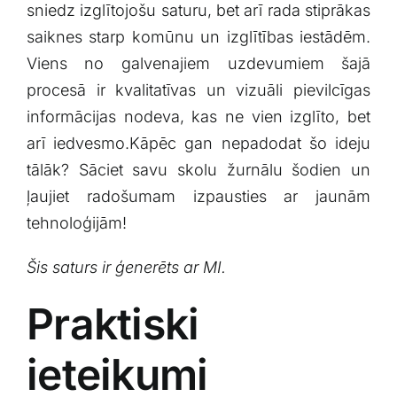
‌sniedz izglītojošu saturu, bet arī rada stiprākas‌
saiknes starp komūnu un izglītības iestādēm.
Viens no galvenajiem uzdevumiem šajā
‍procesā ⁤ir kvalitatīvas un vizuāli pievilcīgas
informācijas nodeva, kas ne vien ‌izglīto, bet
arī iedvesmo.Kāpēc gan nepadodat šo ideju
tālāk? Sāciet savu skolu žurnālu šodien un
ļaujiet radošumam izpausties ar jaunām
tehnoloģijām!
Šis saturs ir ģenerēts ar ​MI.
Praktiski
ieteikumi