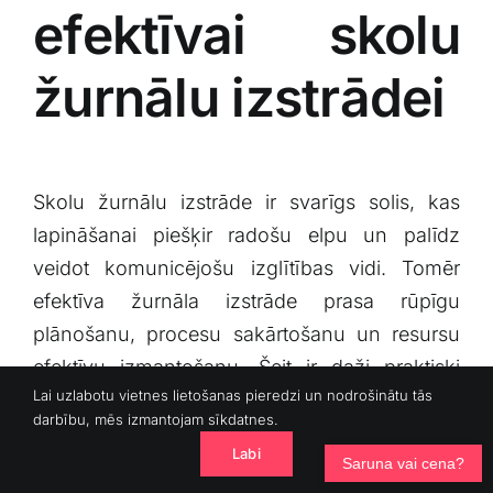
efektīvai skolu
žurnālu izstrādei
Skolu‌ žurnālu izstrāde ir svarīgs solis, kas
lapināšanai piešķir radošu elpu un palīdz
veidot ‌komunicējošu izglītības vidi. Tomēr
efektīva žurnāla⁣ izstrāde prasa rūpīgu
plānošanu, procesu sakārtošanu un resursu
efektīvu ⁤izmantošanu. Šeit ir daži praktiski
Lai uzlabotu vietnes lietošanas pieredzi un nodrošinātu tās
ieteikumi, kas ļaus izstrādāt profesionālu un
darbību, mēs izmantojam sīkdatnes.
mērķtiecīgu skolu žurnālu.
Labi
Saruna vai cena?