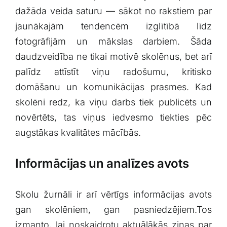
dažāda veida saturu — sākot no rakstiem par
jaunākajām tendencēm izglītībā līdz
fotogrāfijām un mākslas darbiem. ​Šāda
daudzveidība ne tikai motivē skolēnus,⁢ bet arī
palīdz attīstīt viņu radošumu, kritisko
domāšanu un komunikācijas prasmes. Kad
skolēni redz, ‌ka viņu darbs tiek publicēts un
novērtēts, tas⁢ viņus iedvesmo tiekties pēc
augstākas kvalitātes mācībās.
Informācijas un analīzes avots
Skolu žurnāli ir arī vērtīgs informācijas⁢ avots
gan skolēniem, ⁣gan pasniedzējiem.Tos
izmanto, lai noskaidrotu aktuālākās ‌ziņas par