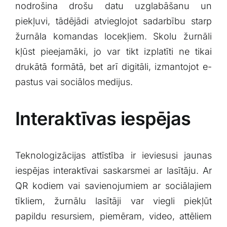
nodrošina drošu datu⁢ uzglabāšanu un
piekļuvi, tādējādi atvieglojot sadarbību starp
žurnāla komandas locekļiem. Skolu žurnāli
kļūst pieejamāki, jo var ⁣tikt izplatīti ne tikai
drukātā formātā, bet arī digitāli, izmantojot e-
pastus vai sociālos medijus.
Interaktīvas iespējas
Teknologizācijas attīstība ir ieviesusi⁣ jaunas
iespējas interaktīvai saskarsmei ar lasītāju.​ Ar
QR kodiem​ vai savienojumiem ar sociālajiem
tīkliem, žurnālu​ lasītāji‍ var viegli piekļūt
papildu resursiem, piemēram, ‍video, attēliem