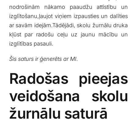
nodrošinām nākamo paaudžu attīstību un
izglītošanu,ļaujot viņiem izpausties un dalīties
ar savām idejām.Tādējādi,⁤ skolu žurnālu druka
kļūst par radošu ceļu uz jaunu​ mācību un
izglītības‌ pasauli.
Šis saturs‍ ir ģenerēts ar MI.
Radošas‍ pieejas
veidošana skolu
⁤žurnālu saturā