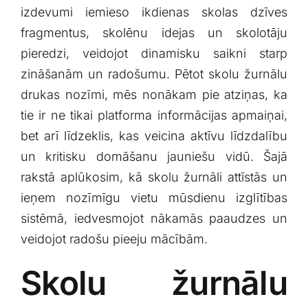
izdevumi iemieso ikdienas skolas dzīves
Klientu portāls
fragmentus, skolēnu ⁤idejas ⁣un​ skolotāju
pieredzi, ⁢veidojot‍ dinamisku saikni starp
English
zināšanām un radošumu. ‍Pētot skolu žurnālu
drukas nozīmi, ‌mēs nonākam pie atziņas, ka⁤
tie ir ne tikai platforma informācijas apmaiņai,
bet⁣ arī līdzeklis, kas veicina aktīvu līdzdalību
un kritisku domāšanu jauniešu‌ vidū. Šajā
rakstā aplūkosim, kā ‌skolu žurnāli attīstās un
ieņem nozīmīgu vietu mūsdienu izglītības
⁢sistēmā, iedvesmojot nākamās paaudzes‍ un
veidojot radošu pieeju mācībām.
Skolu⁢ žurnālu