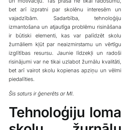
un motivāciju. Tas ​prasa ne tikai radošumu,
bet arī izpratni par skolēnu interesēm un
⁢vajadzībām. Sadarbība, tehnoloģiju
izmantošana un atjautīga problēmu risināšana
ir būtiski ⁣elementi, kas var palīdzēt skolu
žurnāliem kļūt par neaizmirstamu un vērtīgu‌
izglītības resursu. Jaunie līdzekļi​ un radoši
risinājumi var ne tikai uzlabot žurnālu kvalitāti,
bet arī ‍vairot skolu kopienas apziņu un vēlmi⁣
piedalīties.
Šis saturs ir ģenerēts ar MI.
Tehnoloģiju loma
skolu žurnālu