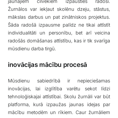
jaunajiem cilvēkiem izpausties radoši.
Žurnālos var iekļaut skolēnu dzeju, stāstus,​
mākslas⁣ darbus‌ un pat zinātniskos projektus.
Šāda radošā izpausme palīdz⁣ ne tikai attīstīt
individualitāti un personību, bet‍ arī veicina
radošās domāšanas attīstību, kas ir tik svarīga
mūsdienu darba tirgū.
inovācijas mācību procesā
Mūsdienu sabiedrībā ir ‍nepieciešamas
inovācijas, lai izglītība varētu sekot līdzi
tehnoloģiskajai attīstībai. Skolu žurnāli var būt
platforma, kurā izpaužas jaunas idejas par
mācību metodēm un rīkiem. Caur žurnāliem