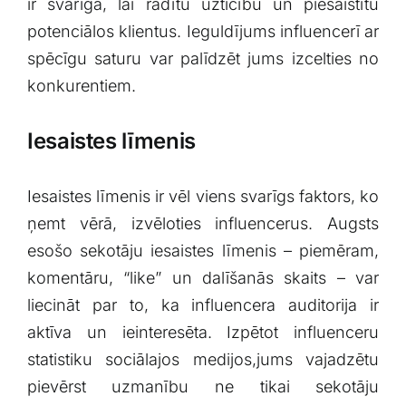
ir svarīga, lai radītu uzticību un piesaistītu
potenciālos klientus. Ieguldījums influencerī ​ar
spēcīgu saturu var palīdzēt jums ‌izcelties no
konkurentiem.
Iesaistes līmenis
Iesaistes līmenis ir vēl viens⁣ svarīgs faktors, ko
ņemt vērā, ⁢izvēloties influencerus. Augsts‍
esošo sekotāju iesaistes līmenis – ‌piemēram,
komentāru, “like” un dalīšanās‍ skaits – var‌
liecināt par to, ka‍ influencera auditorija ir
aktīva un ieinteresēta. Izpētot influenceru
statistiku sociālajos⁤ medijos,jums vajadzētu
pievērst uzmanību⁣ ne tikai sekotāju