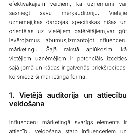
efektīvākajiem veidiem, kā uzņēmumi var
⁣sasniegt ⁤savu mērķauditoriju. Vietējie
uzņēmēji,kas darbojas specifiskās nišās un
orientējas uz vietējiem patērētājiem,var gūt
ievērojamus labumus,izmantojot​ influenceru
‍mārketingu.‌ Šajā rakstā aplūkosim, kā
vietējiem uzņēmējiem ir potenciāls izcelties
šajā jomā un kādas ir galvenās priekšrocības,
ko sniedz šī mārketinga forma.
1. Vietējā auditorija un attiecību
veidošana
Influenceru mārketingā svarīgs elements ir
attiecību veidošana ⁢starp influenceriem un‌