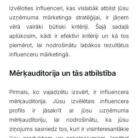
Izvēloties influenceri, kas‍ vislabāk atbilst jūsu
uzņēmuma mārketinga‍ stratēģijai, ir jāņem
vērā ​vairāki būtiski kritēriji. Šajā sadaļā
aplūkosim, kādi ir efektīvi kritēriji un kā tos
piemērot, lai nodrošinātu labākos rezultātus
influenceru mārketingā.
Mērķauditorija un tās atbilstība
Pirmais, ko vajadzētu izsvērt, ir influencera
mērķauditorija. Jūsu izvēlētais influencera
profils ir jāsakrīt ar jūsu uzņēmuma
‌mērķauditoriju, lai nodrošinātu,​ ka jūsu
ziņojums sasniedz ‌tos, kuri ir⁤ visinteresantākie