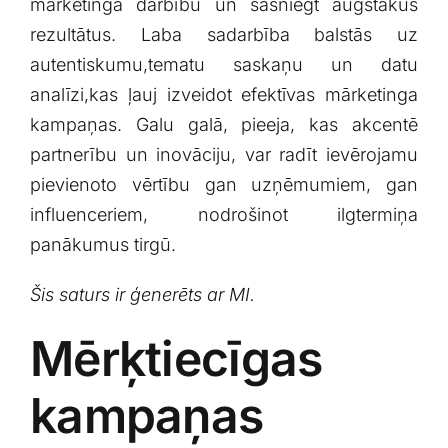
⁢mārketinga ⁣darbību un sasniegt ⁤augstākus
rezultātus. Laba sadarbība balstās⁤ uz
autentiskumu,tematu saskaņu ‍un datu
⁢analīzi,kas ļauj izveidot efektīvas⁣ mārketinga
‍kampaņas. Galu galā, pieeja, kas akcentē
partnerību ​un inovāciju, var radīt ​ievērojamu
⁣pievienoto vērtību gan uzņēmumiem, gan
influenceriem, nodrošinot‍ ilgtermiņa
panākumus tirgū.
Šis saturs ir ģenerēts ar​ MI.
Mērķtiecīgas
kampaņas