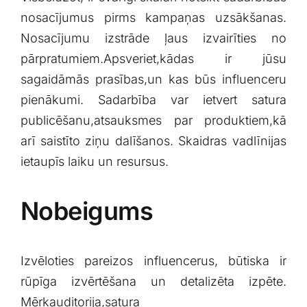
nosacījumus pirms‍ kampaņas‍ uzsākšanas.
Nosacījumu izstrāde ļaus izvairīties no
pārpratumiem.Apsveriet,kādas ir ⁤jūsu
sagaidāmās prasības,un kas būs influenceru‍
pienākumi. Sadarbība var ietvert satura
publicēšanu,atsauksmes par produktiem,kā
arī saistīto ziņu dalīšanos. Skaidras vadlīnijas⁤
ietaupīs laiku un resursus.
Nobeigums
Izvēloties pareizos influencerus, būtiska ir
rūpīga izvērtēšana un detalizēta izpēte.
Mērķauditorija,satura