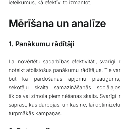
ieteikumus, kā efektīvi to⁤ izmantot.
Mērīšana un analīze
1.⁤ Panākumu rādītāji
Lai novērtētu sadarbības⁣ efektivitāti, svarīgi ir
noteikt atbilstošus panākumu rādītājus. Tie var
būt⁢ kā‌ pārdošanas apjomu pieaugums,
sekotāju skaita samazināšanās sociālajos
tīklos​ vai ​zīmola pieminēšanas skaits. Svarīgi ir
saprast, kas darbojas, un kas ⁤ne,‌ lai optimizētu
turpmākās kampaņas.