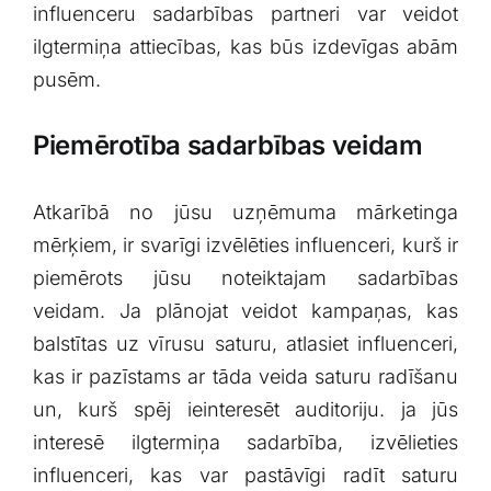
influenceru sadarbības partneri var veidot
‌ilgtermiņa attiecības, kas būs izdevīgas abām
pusēm.
Piemērotība sadarbības veidam
Atkarībā no jūsu uzņēmuma‍ mārketinga
mērķiem, ir⁢ svarīgi izvēlēties influenceri, kurš ir
⁢piemērots jūsu noteiktajam sadarbības
veidam. Ja plānojat veidot kampaņas,​ kas⁣
balstītas uz vīrusu saturu, atlasiet influenceri,
kas ir pazīstams ar ‍tāda ​veida saturu radīšanu
un, kurš spēj ieinteresēt auditoriju. ja jūs
interesē‍ ilgtermiņa sadarbība, izvēlieties
influenceri, ‌kas var pastāvīgi ​radīt saturu