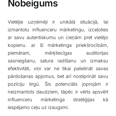
Nobeigums
Vietējie uzņēmēji ir unikālā situācijā, lai
izmantotu influenceru mārketingu, ​izceļoties
ar savu autentiskumu ​un ⁢cieņām pret vietējo
⁤kopienu. ar ‌šī⁤ mārketinga priekšrocībām,
piemēram, ⁣mērķtiecīgas auditorijas
sasniegšanu, satura‌ radīšanu un⁣ izmaksu
efektivitāti, viņi var ne tikai​ palielināt⁢ savas
pārdošanas apjomus, bet arī nostiprināt savu
pozīciju tirgū. Šis ⁤potenciāls joprojām ‍ir
neizmantots daudziem, tāpēc ir vērts apsvērt
influenceru⁣ mārketinga stratēģijas⁣ kā
⁤iespējamo ceļu uz izaugsmi.