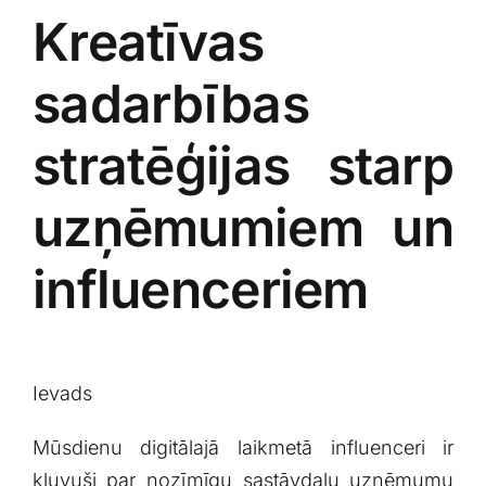
Kreatīvas
sadarbības
stratēģijas​ starp
uzņēmumiem un
influenceriem
Ievads
Mūsdienu digitālajā ⁢laikmetā ⁤influenceri ir
kļuvuši par nozīmīgu ⁣sastāvdaļu uzņēmumu