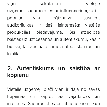
viņu sekotājiem. Vietējie
uzņēmēji,sadarbojoties ar influenceriem,kuri ir
populāri viņu ‌reģionā,var sasniegt
auditoriju,kas⁤ ir tieši ieinteresēta ⁢vietējās
produkcijas ⁣piedāvājumā. Šīs attiecības
balstās ‌uz uzticēšanos un autentiskumu, kas ir
‌būtiski, lai veicinātu zīmola ⁢atpazīstamību un
lojalitāti.
2. ⁤Autentiskums un saistība‍ ar
kopienu
Vietējie⁤ uzņēmēji ⁣bieži vien ir daļa no savas
kopienas un saprot⁢ tās vajadzības un
intereses. Sadarbojoties ar influenceriem, kuri