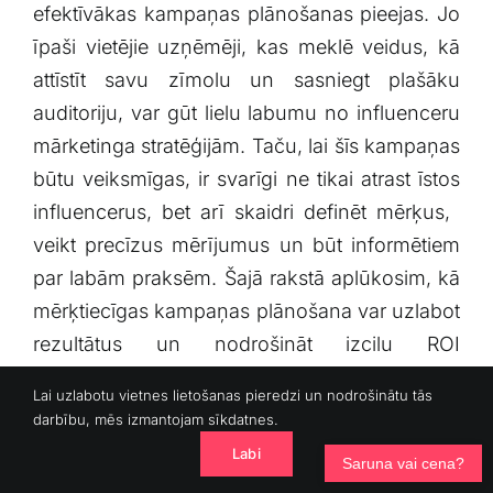
efektīvākas‍ kampaņas ​plānošanas pieejas. Jo
īpaši vietējie ⁢uzņēmēji,‍ kas meklē veidus, kā
attīstīt savu zīmolu un sasniegt plašāku
auditoriju, var gūt lielu labumu no influenceru
mārketinga stratēģijām. Taču, lai šīs kampaņas
būtu veiksmīgas,‍ ir svarīgi‍ ne​ tikai atrast ⁤īstos
influencerus, bet arī skaidri definēt mērķus, ​
veikt precīzus mērījumus un būt⁤ informētiem
par labām praksēm. Šajā rakstā aplūkosim, kā
mērķtiecīgas kampaņas​ plānošana var⁢ uzlabot
rezultātus un nodrošināt izcilu ROI
(ieguldījumu atdevi),⁤ izmantojot mērījumus un
Lai uzlabotu vietnes lietošanas pieredzi un nodrošinātu tās
veiksmīgas prakses piemērus.
darbību, mēs izmantojam sīkdatnes.
Labi
Mērķtiecīgas
Saruna vai cena?