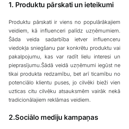
1. Produktu pārskati un ieteikumi
Produktu pārskati ir viens no‍ populārākajiem
veidiem, ‌kā influenceri palīdz ‌uzņēmumiem.‌
Šāda⁤ veida sadarbība ietver ‍influenceru
viedokļa ⁣sniegšanu ⁤par konkrētu produktu vai
pakalpojumu, kas var radīt lielu⁢ interesi un
pieprasījumu.Šādā veidā⁣ uzņēmumi ⁢iegūst ⁣ne
tikai produkta redzamību,⁤ bet arī‍ ticamību no
potenciālo klientu‌ puses, jo⁢ cilvēki ‍bieži vien
uzticas citu cilvēku atsauksmēm‍ vairāk nekā
tradicionālajiem reklāmas ⁣veidiem.
2.Sociālo ⁣mediju ⁤kampaņas