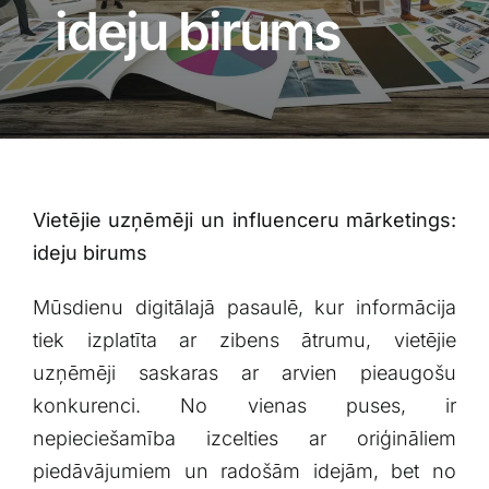
Blogs
ideju birums
Attēlu galerija
Video galerija
Vietējie uzņēmēji un influenceru mārketings:
Par mums
ideju birums
Vakances
Mūsdienu⁤ digitālajā pasaulē, kur informācija
tiek izplatīta ar zibens ātrumu, vietējie
BUJ
⁤uzņēmēji saskaras ar arvien pieaugošu
konkurenci.⁢ No vienas puses, ‍ir
nepieciešamība izcelties⁣ ar oriģināliem
Kontakti
piedāvājumiem un radošām idejām, bet no