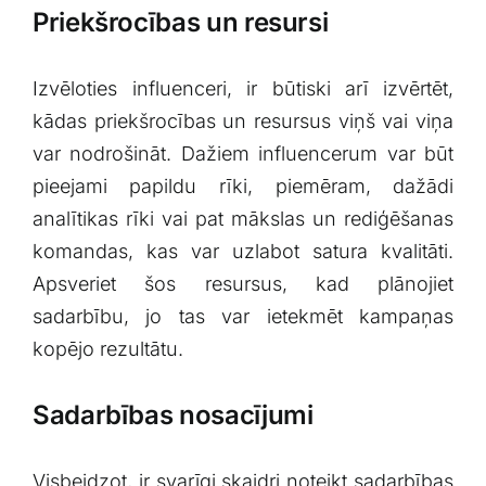
Priekšrocības un resursi
Izvēloties⁤ influenceri, ir⁣ būtiski arī izvērtēt,
kādas priekšrocības⁤ un resursus ⁤viņš vai viņa
var ​nodrošināt. Dažiem influencerum var būt
pieejami⁤ papildu rīki, piemēram, dažādi‍
analītikas rīki vai pat mākslas un rediģēšanas⁤
komandas, kas⁢ var uzlabot satura kvalitāti.
Apsveriet šos ​resursus, kad plānojiet
sadarbību,‌ jo tas‍ var ietekmēt kampaņas
kopējo⁣ rezultātu.
Sadarbības nosacījumi
Visbeidzot, ir svarīgi skaidri noteikt sadarbības