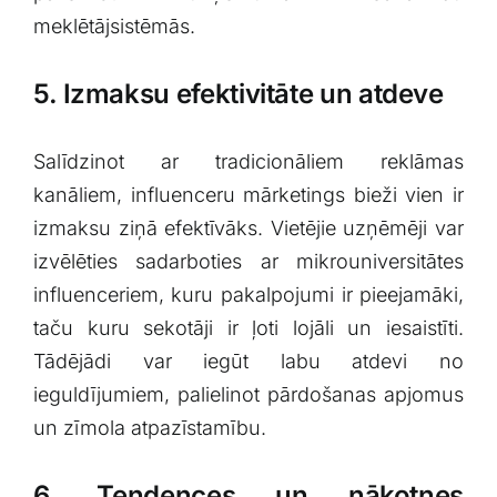
meklētājsistēmās.
5. ⁢Izmaksu‍ efektivitāte un atdeve
Salīdzinot ar ‌tradicionāliem reklāmas
kanāliem,⁣ influenceru mārketings⁢ bieži vien ir⁤
izmaksu ziņā efektīvāks.⁣ Vietējie uzņēmēji var
izvēlēties​ sadarboties ‌ar mikrouniversitātes
influenceriem, kuru pakalpojumi ir pieejamāki,
taču kuru sekotāji⁢ ir ļoti⁢ lojāli un iesaistīti.
Tādējādi var iegūt labu​ atdevi no
ieguldījumiem,‌ palielinot pārdošanas apjomus⁢
un zīmola atpazīstamību.
6. Tendences un nākotnes