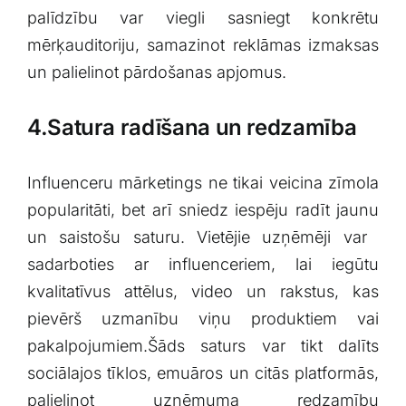
palīdzību var‌ viegli sasniegt konkrētu
mērķauditoriju, samazinot reklāmas izmaksas
un palielinot pārdošanas apjomus.
4.Satura radīšana un redzamība
Influenceru ⁤mārketings ne tikai veicina zīmola
popularitāti,⁤ bet‌ arī ‌sniedz iespēju ⁢radīt ‍jaunu
un saistošu saturu. ​Vietējie uzņēmēji var ​
sadarboties ar influenceriem, lai iegūtu‍
kvalitatīvus attēlus, video un ​rakstus, kas
pievērš uzmanību viņu produktiem vai
pakalpojumiem.Šāds saturs var tikt ⁤dalīts
sociālajos tīklos, emuāros un citās platformās,
palielinot uzņēmuma redzamību