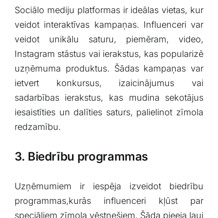
Sociālo mediju platformas ir ideālas vietas, kur
veidot interaktīvas kampaņas. Influenceri var
veidot unikālu saturu, piemēram, ⁢video,‍
Instagram stāstus vai ierakstus,⁢ kas ⁤popularizē
uzņēmuma produktus. Šādas kampaņas var
ietvert konkursus, izaicinājumus⁤ vai
‍sadarbības ​ierakstus, kas⁤ mudina sekotājus
iesaistīties un dalīties⁣ saturs, palielinot zīmola
⁣redzamību.
3. Biedrību programmas
Uzņēmumiem ir⁣ iespēja izveidot biedrību
programmas,kurās influenceri​ kļūst par
⁤speciāliem ​zīmola vēstnešiem. Šāda pieeja⁣ ļauj