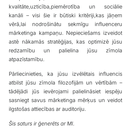
kvalitāte,uzticība,piemērotība un sociālie⁣
kanāli – visi šie ir būtiski kritēriji,kas jāņem
⁢vērā,lai nodrošinātu sekmīgu influenceru
mārketinga kampaņu. Nepieciešams​ izveidot
astē nākamās ⁤stratēģijas, kas optimizē jūsu
redzamību un palielina jūsu zīmola
atpazīstamību.
Pārliecinieties,⁣ ka ​jūsu ⁤izvēlētais influencis
atbilst jūsu zīmola ⁣filozofijām un vērtībām –
tādējādi jūs ievērojami palielināsiet iespēju
⁢sasniegt savus mārketinga mērķus un⁢ veidot
ilgstošas⁣ attiecības ar auditoriju.
Šis saturs ir ģenerēts ar MI.