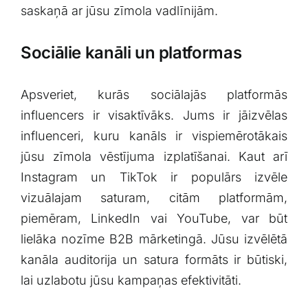
saskaņā ar jūsu⁢ zīmola vadlīnijām.
Sociālie kanāli un⁣ platformas
Apsveriet, kurās sociālajās platformās
influencers ir visaktīvāks. ‍Jums ⁣ir jāizvēlas
influenceri,‍ kuru kanāls ir vispiemērotākais
jūsu zīmola vēstījuma izplatīšanai. Kaut arī​
Instagram un TikTok ir populārs izvēle
vizuālajam saturam, citām platformām,
piemēram, LinkedIn vai YouTube, var būt
lielāka nozīme B2B mārketingā. Jūsu izvēlētā‌
kanāla auditorija ‍un satura formāts ir būtiski,
lai uzlabotu jūsu kampaņas efektivitāti.