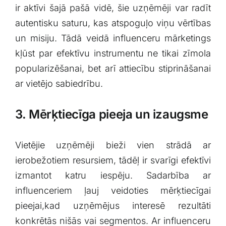
ir aktīvi šajā pašā⁤ vidē, ‌šie uzņēmēji var radīt
autentisku ‍saturu, kas atspoguļo viņu vērtības
un ⁤misiju. Tādā veidā influenceru mārketings⁢
kļūst par efektīvu⁣ instrumentu ne tikai zīmola
‌popularizēšanai, bet arī attiecību stiprināšanai
ar vietējo sabiedrību.
3. Mērķtiecīga pieeja un ⁢izaugsme
Vietējie uzņēmēji bieži vien strādā ar⁤
ierobežotiem resursiem, tādēļ ir svarīgi efektīvi
izmantot katru iespēju. Sadarbība ar
influenceriem ļauj veidoties mērķtiecīgai
pieejai,kad uzņēmējus interesē rezultāti
konkrētās⁤ nišās vai segmentos. ‌Ar influenceru