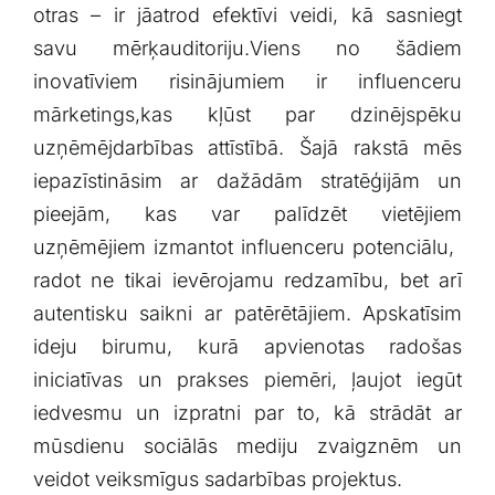
otras ​– ir jāatrod efektīvi veidi, kā sasniegt
Klientu portāls
savu mērķauditoriju.Viens no‌ šādiem
inovatīviem risinājumiem ir ‍influenceru
English
mārketings,kas kļūst par dzinējspēku
uzņēmējdarbības attīstībā. Šajā rakstā⁣ mēs
iepazīstināsim⁤ ar dažādām stratēģijām un
pieejām, kas var ⁣palīdzēt vietējiem
uzņēmējiem izmantot influenceru potenciālu, ​
radot ne tikai ievērojamu redzamību, bet arī
autentisku⁢ saikni ar ‍patērētājiem. Apskatīsim
ideju birumu, kurā apvienotas radošas
iniciatīvas‍ un prakses piemēri,⁢ ļaujot⁤ iegūt​
iedvesmu un izpratni​ par to, kā strādāt ar
mūsdienu sociālās ‌mediju ​zvaigznēm un‍
veidot veiksmīgus‌ sadarbības projektus.