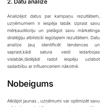
2. Datu analīze
Analizējot datus par kampaņu‍ rezultātiem,
uzņēmumiem ir ⁢iespēja labāk izprast ‌savu
⁣mērķauditoriju un⁣ pielāgot savu mārketinga
‌stratēģiju atbilstoši iegūtajiem rezultātiem. Datu
analīze ļauj identificēt tendences un
saprast,kādi satura veidi ‍iedarbojas
‍vislabāk,tādējādi ⁣radot iespēju uzlabot
sadarbību ar ‌influenceriem nākotnē.
Nobeigums
Atklājot jaunas , uzņēmumi var optimizēt savu