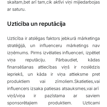
skaitam,bet⁤ arī tam,cik‍ aktīvi viņi mijiedarbojas
ar saturu.
Uzticība⁢ un reputācija
Uzticība ir atslēgas faktors⁢ jebkurā mārketinga
⁤stratēģijā, un influenceru mārketings nav
izņēmums. Pirms izvēlaties influenceri, izpētiet
viņa reputāciju. Pārbaudiet, kādas
finansēšanas attiecības viņš ir⁢ noslēdzis‌
iepriekš, un kāda ir viņa attieksme pret
produktiem vai zīmoliem.Skatieties,vai
influencers izsaka patiesas atsauksmes,vai arī ​
viņš/viņa ir pazīstama ar saviem
sponsorētajiem produktiem. Uzticami⁣