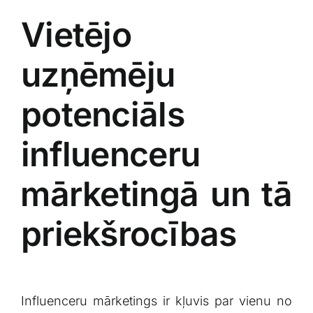
Vietējo
uzņēmēju
potenciāls
influenceru
⁣mārketingā un⁤ tā
priekšrocības
Influenceru mārketings ‍ir kļuvis ​par ⁢vienu no