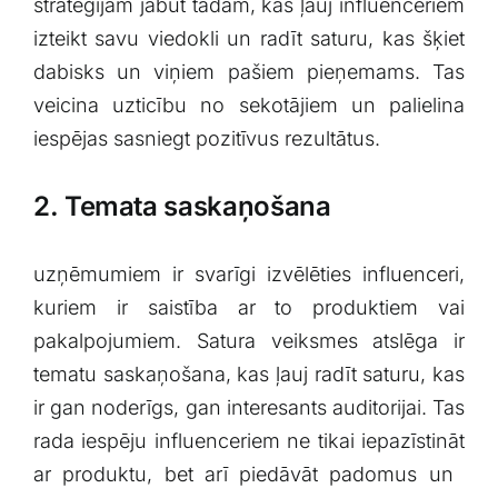
stratēģijām jābūt tādām, kas ļauj influenceriem
izteikt savu ⁢viedokli un⁢ radīt saturu, ⁣kas šķiet
dabisks un viņiem⁢ pašiem pieņemams. Tas
veicina uzticību no sekotājiem un palielina
iespējas sasniegt pozitīvus rezultātus.
2. ​Temata saskaņošana
uzņēmumiem ir svarīgi izvēlēties influenceri,
kuriem ir saistība ar to ⁤produktiem vai
‌pakalpojumiem.​ Satura veiksmes atslēga ir
tematu saskaņošana, kas⁣ ļauj radīt⁢ saturu, kas
ir gan noderīgs, gan interesants⁣ auditorijai. Tas
rada iespēju influenceriem ne ‍tikai iepazīstināt
ar produktu, ⁢bet‌ arī piedāvāt padomus un ​