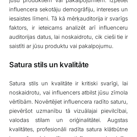
jūsu produktiem⁢ vai​ pakalpojumiem. Izpētiet
influencera sekotāju ⁣demogrāfiju, intereses⁤ un
iesaistes līmeni. Tā⁢ kā mērķauditorija ir⁢ svarīgs
faktors, ir ieteicams analizēt arī influenceru
auditorijas datus, lai noskaidrotu, cik cieši tie ir
⁣saistīti⁢ ar jūsu produktu‌ vai⁢ pakalpojumu.
Satura‌ stils un kvalitāte
Satura stils un kvalitāte ir ⁣kritiski svarīgi, lai
noskaidrotu, ⁤vai influencers atbilst jūsu zīmola
vērtībām. Novērtējiet influencera radīto saturu,⁣
pievēršot ⁣uzmanību tā vizuālajai pievilcībai,
valodas stilam un oriģinalitātei. Augstas
kvalitātes,⁢ profesionāli radīta satura klātbūtne