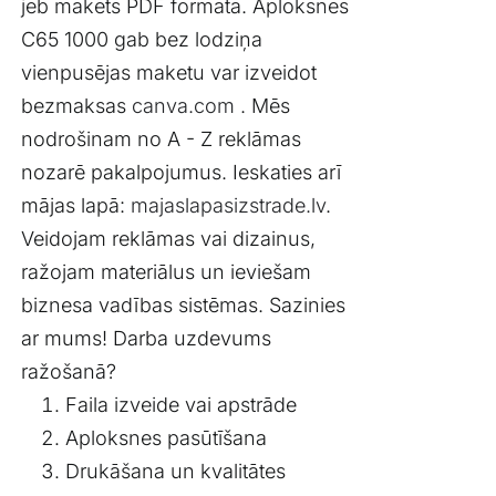
jeb makets PDF formātā. Aploksnes
C65 1000 gab bez lodziņa
vienpusējas maketu var izveidot
bezmaksas
canva.com
. Mēs
nodrošinam no A - Z reklāmas
nozarē pakalpojumus. Ieskaties arī
mājas lapā:
majaslapasizstrade.lv
.
Veidojam reklāmas vai dizainus,
ražojam materiālus un ieviešam
biznesa vadības sistēmas. Sazinies
ar mums! Darba uzdevums
ražošanā?
Faila izveide vai apstrāde
Aploksnes pasūtīšana
Drukāšana un kvalitātes