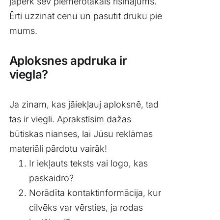
jāpērk sev piemērotākais risinājums.
Klientu portāls
Ērti uzzināt cenu un pasūtīt druku pie
mums.
English
Aploksnes apdruka ir
viegla?
Ja zinam, kas jāiekļauj aploksnē, tad
tas ir viegli. Aprakstīsim dažas
būtiskas nianses, lai Jūsu reklāmas
materiāli pārdotu vairāk!
Ir iekļauts teksts vai logo, kas
paskaidro?
Norādīta kontaktinformācija, kur
cilvēks var vērsties, ja rodas