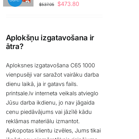
Blogs
Original
Current
$
473.80
$
537.05
price
price
was:
is:
Attēlu galerija
$537.05.
$473.80.
Aplokšņu izgatavošana ir
Video galerija
ātra?
Par mums
Aploksnes izgatavošana C65 1000
vienpusēji var saražot vairāku darba
dienu laikā, ja ir gatavs fails.
Vakances
printsale.lv interneta veikals atvieglo
Jūsu darba ikdienu, jo nav jāgaida
BUJ
cenu piedāvājums vai jāzīlē kādu
reklāmas materiālu izmantot.
Kontakti
Apkopotas klientu izvēles, Jums tikai