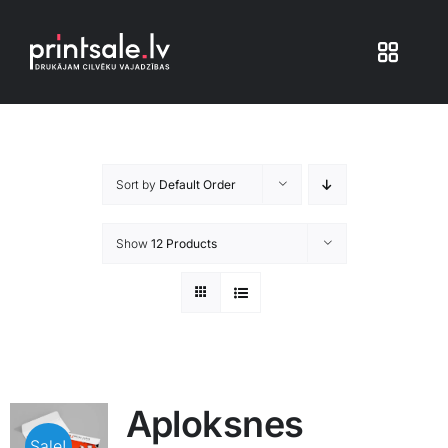
Skip
to
Toggle
content
Navigat
Produkti
Sort by
Default Order
Iepakojums
Show
12 Products
Veikals
Pakalpojumi
Atsauksmes
Aploksnes
Sale!