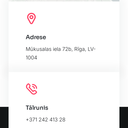
Adrese
Leaflet
|
Map tiles by
CARTO
, under
CC BY 3.0
. Data by
OpenStreetMap
, under ODbL.
Mūkusalas iela 72b, Rīga, LV-
1004
Tālrunis
+371 242 413 28