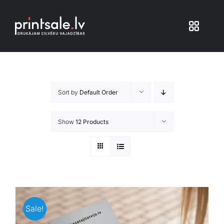
Skip
to
Toggle
content
Navigat
Produkti
Sort by
Default Order
Iepakojums
Show
12 Products
Veikals
Pakalpojumi
Atsauksmes
Sale!