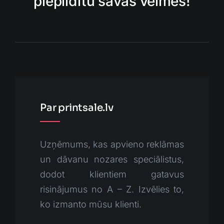
piepildītu savas vēlmes!
Par printsale.lv
Uzņēmums, kas apvieno reklāmas
un dāvanu nozares speciālistus,
dodot klientiem gatavus
risinājumus no A – Z. Izvēlies to,
ko izmanto mūsu klienti.