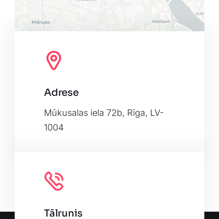
Adrese
Leaflet
|
Map tiles by
CARTO
, under
CC BY 3.0
. Data by
OpenStreetMap
, under ODbL.
Mūkusalas iela 72b, Rīga, LV-
1004
Tālrunis