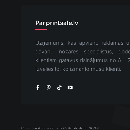
Par printsale.lv
Uzņēmums, kas apvieno reklāmas u
dāvanu nozares speciālistus, dodo
klientiem gatavus risinājumus no A – 
Izvēlies to, ko izmanto mūsu klienti.
Visas tiesības paturam © Printsale.lv 2026