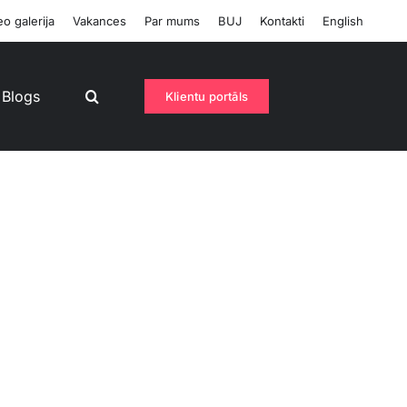
o galerija
Vakances
Par mums
BUJ
Kontakti
English
Blogs
Klientu portāls