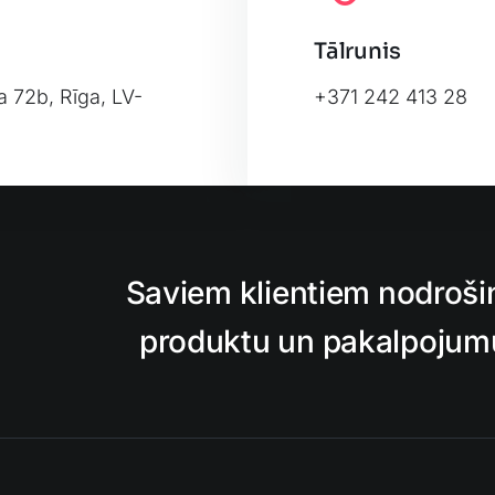
Tālrunis
a 72b, Rīga, LV-
+371 242 413 28
Leafl
Saviem klientiem nodroši
produktu un pakalpojumu,