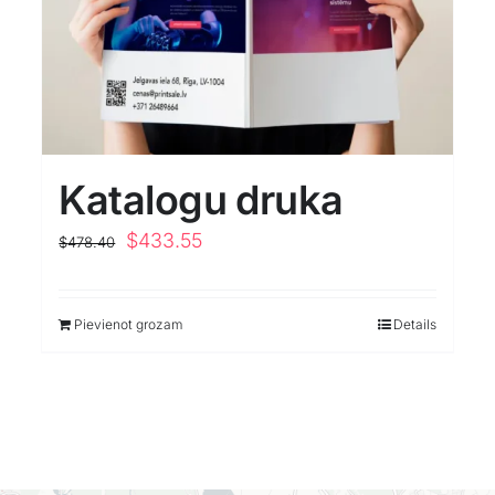
Katalogu druka
Original
Current
$
433.55
$
478.40
price
price
was:
is:
Pievienot grozam
Details
$478.40.
$433.55.