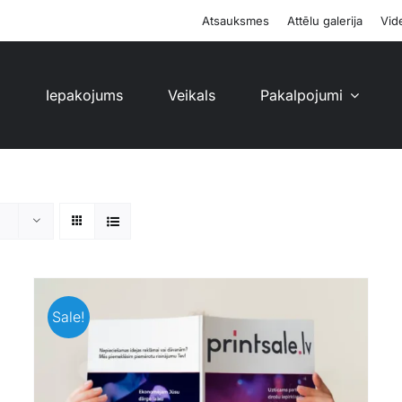
Atsauksmes
Attēlu galerija
Vide
i
Iepakojums
Veikals
Pakalpojumi
Sale!