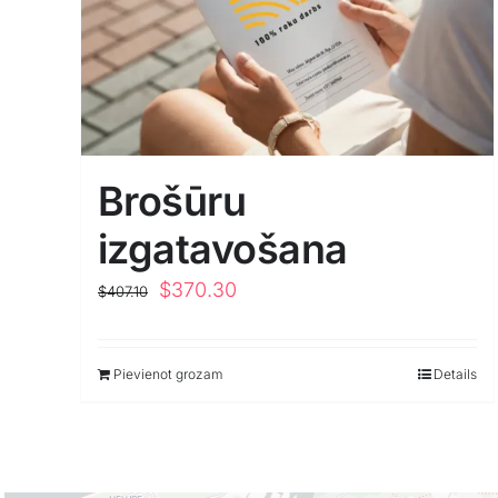
Brošūru
izgatavošana
Original
Current
$
370.30
$
407.10
price
price
was:
is:
Pievienot grozam
Details
$407.10.
$370.30.