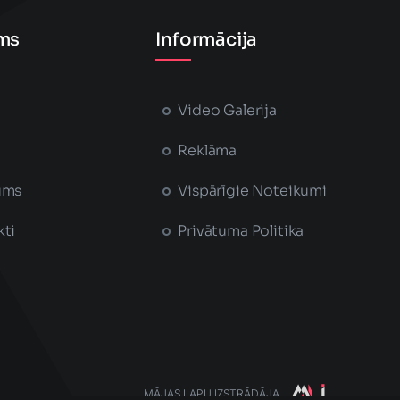
ms
Informācija
Video Galerija
Reklāma
ums
Vispārīgie Noteikumi
kti
Privātuma Politika
MĀJAS LAPU IZSTRĀDĀJA