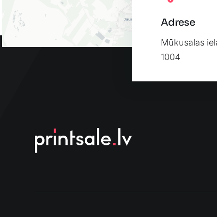
Adrese
Mūkusalas iel
1004