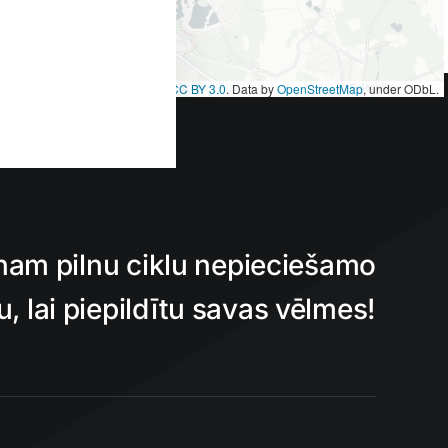
et
|
Map tiles by
CARTO
, under
CC BY 3.0
. Data by
OpenStreetMap
, under ODbL.
nam pilnu ciklu nepieciešamo
 lai piepildītu savas vēlmes!