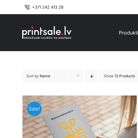
Skip
+371 242 413 28
to
content
Produkt
Sort by
Name
Show
12 Products
Sale!