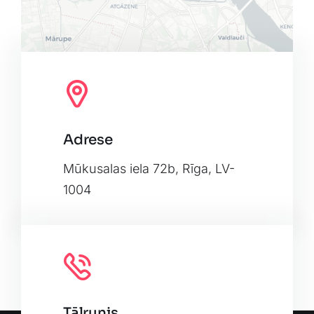
Adrese
Leaflet
|
Map tiles by
CARTO
, under
CC BY 3.0
. Data by
OpenStreetMap
, under ODbL.
Mūkusalas iela 72b, Rīga, LV-
1004
Tālrunis