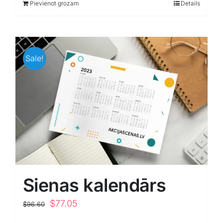
Pievienot grozam
Details
$537.05.
$458.85.
Sale!
Sienas kalendārs
Original
Current
$
77.05
$
96.60
price
price