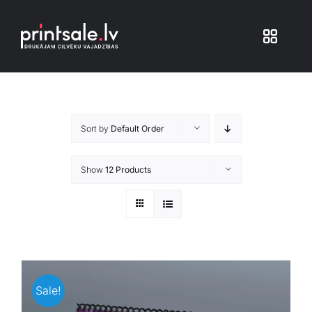
Skip
to
Toggle
content
Navigat
Produkti
Sort by
Default Order
Iepakojums
Show
12 Products
Veikals
Pakalpojumi
Atsauksmes
Sale!