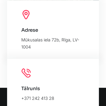
Adrese
Leaflet
|
Map tiles by
CARTO
, under
CC BY 3.0
. Data by
OpenStreetMap
, under ODbL.
Mūkusalas iela 72b, Rīga, LV-
1004
Tālrunis
+371 242 413 28