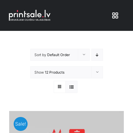
Skip
to
Toggle
content
Navigat
Produkti
Sort by
Default Order
Iepakojums
Show
12 Products
Veikals
Pakalpojumi
Atsauksmes
Sale!