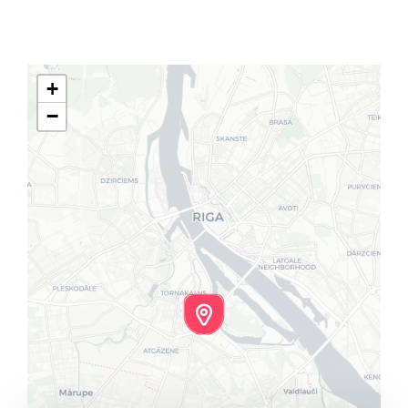
Klientu portāls
English
+
−