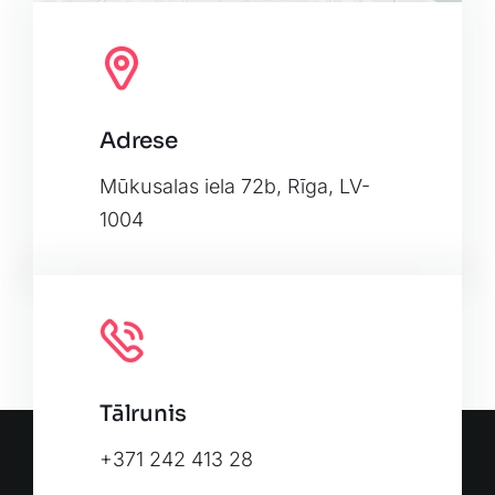
Adrese
Leaflet
|
Map tiles by
CARTO
, under
CC BY 3.0
. Data by
OpenStreetMap
, under ODbL.
Mūkusalas iela 72b, Rīga, LV-
1004
Tālrunis
+371 242 413 28