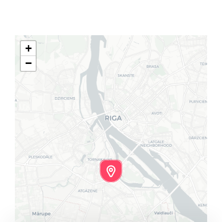
Klientu portāls
English
+
−