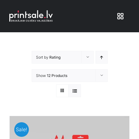
Skip
to
Toggle
content
Navigat
Produkti
Sort by
Rating
Iepakojums
Show
12 Products
Veikals
Pakalpojumi
Atsauksmes
Sale!