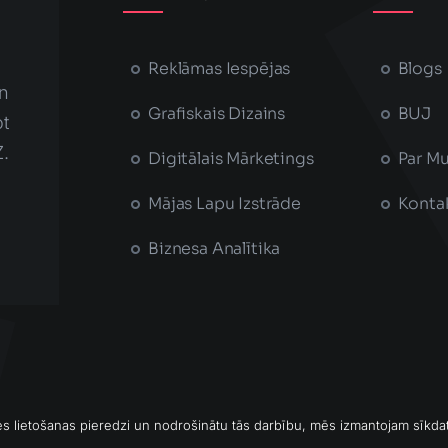
Reklāmas Iespējas
Blogs
n
Grafiskais Dizains
BUJ
t
Z.
Digitālais Mārketings
Par M
Mājas Lapu Izstrāde
Konta
Biznesa Analītika
nes lietošanas pieredzi un nodrošinātu tās darbību, mēs izmantojam sīkda