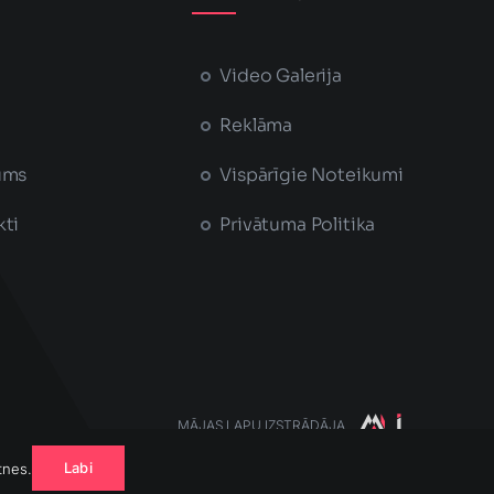
Video Galerija
Reklāma
ums
Vispārīgie Noteikumi
kti
Privātuma Politika
MĀJAS LAPU IZSTRĀDĀJA
Saruna vai cena?
Labi
tnes.