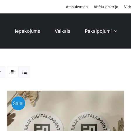
Atsauksmes
Attēlu galerija
Vide
i
Iepakojums
Veikals
Pakalpojumi
Sale!