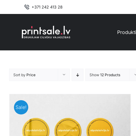
Skip
+371 242 413 28
to
content
Produkt
Sort by
Price
Show
12 Products
Sale!