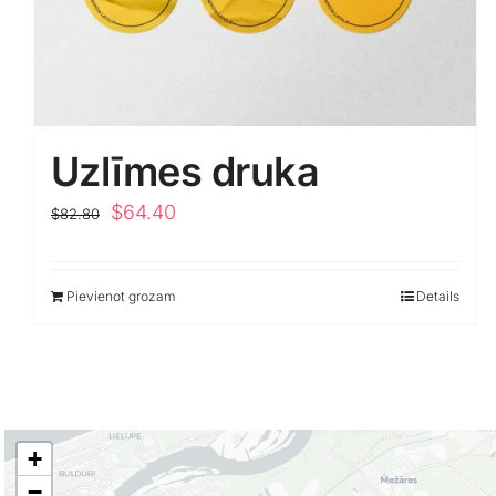
Uzlīmes druka
Original
Current
$
64.40
$
82.80
price
price
was:
is:
Pievienot grozam
Details
$82.80.
$64.40.
+
−