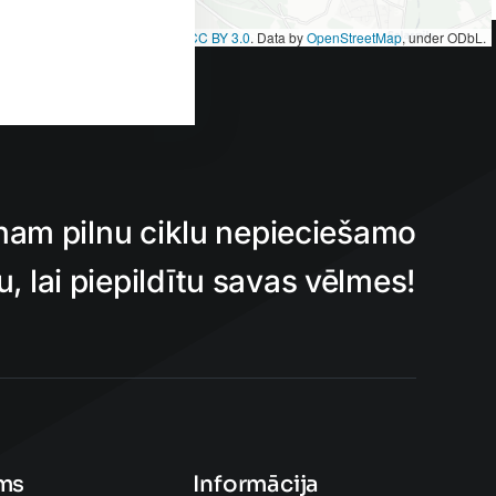
et
|
Map tiles by
CARTO
, under
CC BY 3.0
. Data by
OpenStreetMap
, under ODbL.
nam pilnu ciklu nepieciešamo
 lai piepildītu savas vēlmes!
ms
Informācija