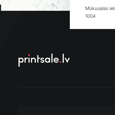
Mūkusalas iel
1004