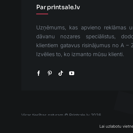
Par printsale.lv
Uzņēmums, kas apvieno reklāmas u
dāvanu nozares speciālistus, dodo
klientiem gatavus risinājumus no A – 
Izvēlies to, ko izmanto mūsu klienti.
Visas tiesības paturam © Printsale.lv 2026
Lai uzlabotu viet