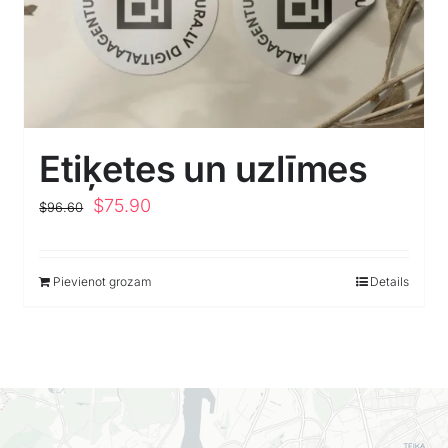
Etiķetes un uzlīmes
Original
Current
$
75.90
$
96.60
price
price
was:
is:
Pievienot grozam
Details
$96.60.
$75.90.