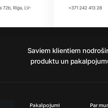
a 72b, Rīga, LV-
+371 242 413 28
Leafl
Saviem klientiem nodroši
produktu un pakalpojumu,
Pakalpojumi
Par mu