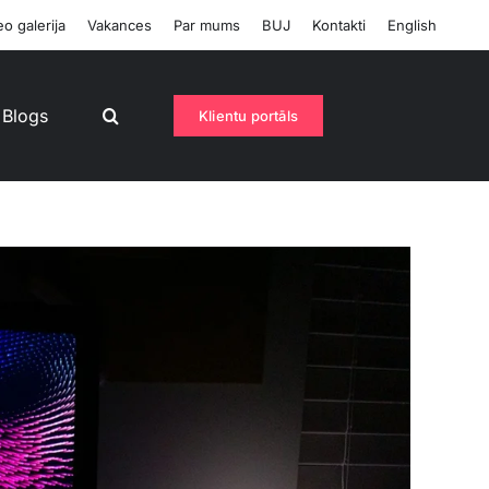
o galerija
Vakances
Par mums
BUJ
Kontakti
English
Blogs
Klientu portāls