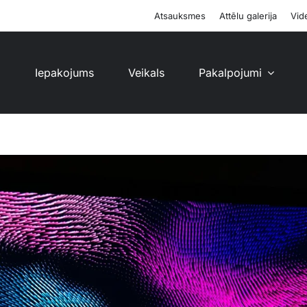
Atsauksmes
Attēlu galerija
Vide
i
Iepakojums
Veikals
Pakalpojumi