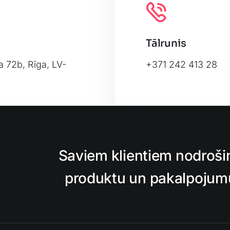
Tālrunis
a 72b, Rīga, LV-
+371 242 413 28
Leafl
Saviem klientiem nodroši
produktu un pakalpojumu,