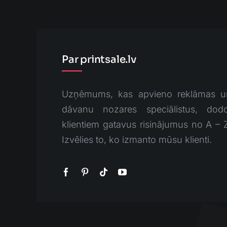
Par printsale.lv
Uzņēmums, kas apvieno reklāmas u
dāvanu nozares speciālistus, dodo
klientiem gatavus risinājumus no A – 
Izvēlies to, ko izmanto mūsu klienti.