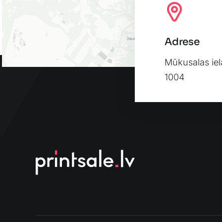
Adrese
Mūkusalas iel
1004