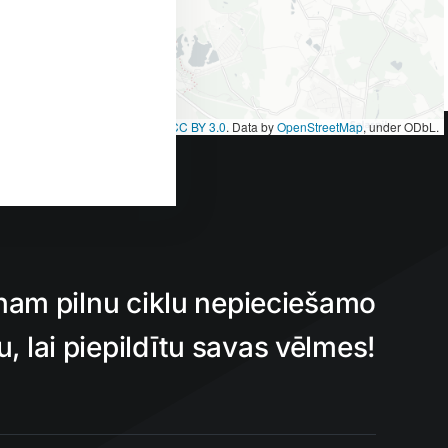
et
|
Map tiles by
CARTO
, under
CC BY 3.0
. Data by
OpenStreetMap
, under ODbL.
nam pilnu ciklu nepieciešamo
 lai piepildītu savas vēlmes!