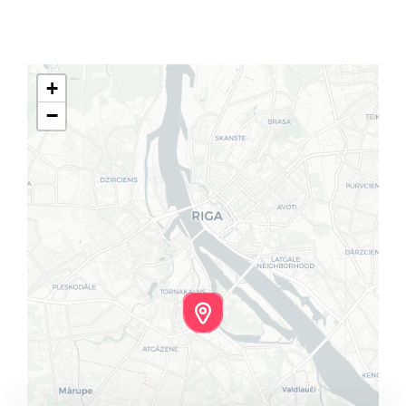
Klientu portāls
English
+
−