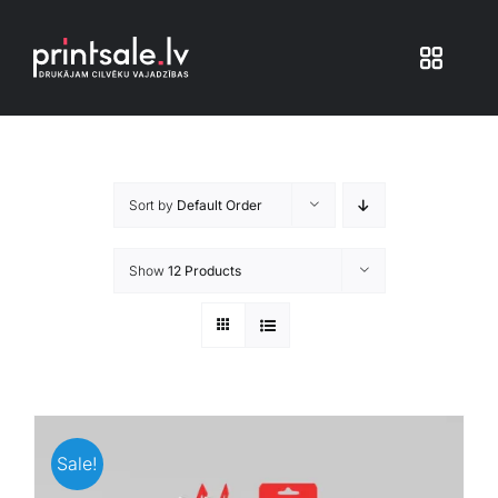
Skip
to
Toggle
content
Navigat
Produkti
Sort by
Default Order
Iepakojums
Show
12 Products
Veikals
Pakalpojumi
Atsauksmes
Sale!