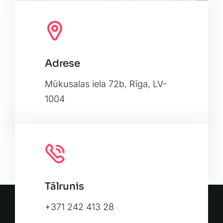
Adrese
Leaflet
|
Map tiles by
CARTO
, under
CC BY 3.0
. Data by
OpenStreetMap
, under ODbL.
Mūkusalas iela 72b, Rīga, LV-
1004
Tālrunis
+371 242 413 28